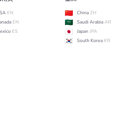
SA
EN
China
ZH
anada
EN
Saudi Arabia
AR
exico
ES
Japan
JPA
South Korea
KR