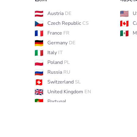
Austria
DE
U
Czech Republic
CS
C
France
FR
M
Germany
DE
Italy
IT
Poland
PL
Russia
RU
Switzerland
SL
United Kingdom
EN
Portugal