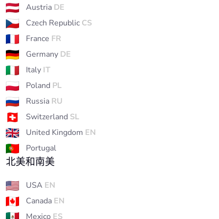
Austria
DE
Czech Republic
CS
France
FR
Germany
DE
Italy
IT
Poland
PL
Russia
RU
Switzerland
SL
United Kingdom
EN
Portugal
北美和南美
USA
EN
Canada
EN
Mexico
ES