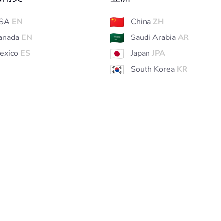
SA
EN
China
ZH
anada
EN
Saudi Arabia
AR
exico
ES
Japan
JPA
South Korea
KR