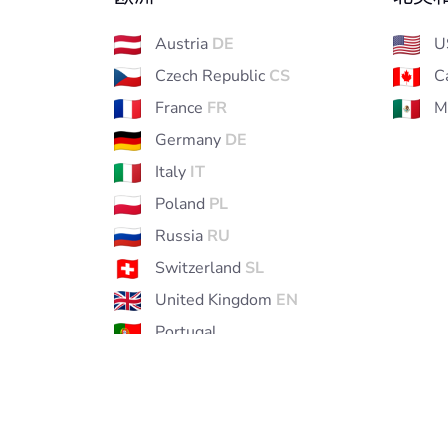
Austria
DE
U
Czech Republic
CS
C
France
FR
M
Germany
DE
Italy
IT
Poland
PL
Russia
RU
Switzerland
SL
United Kingdom
EN
Portugal