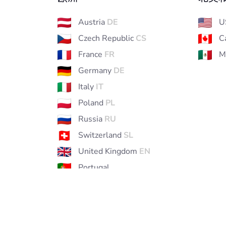
Austria
DE
U
Czech Republic
CS
C
France
FR
M
Germany
DE
Italy
IT
Poland
PL
Russia
RU
Switzerland
SL
United Kingdom
EN
Portugal