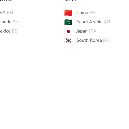
SA
EN
China
ZH
anada
EN
Saudi Arabia
AR
exico
ES
Japan
JPA
South Korea
KR