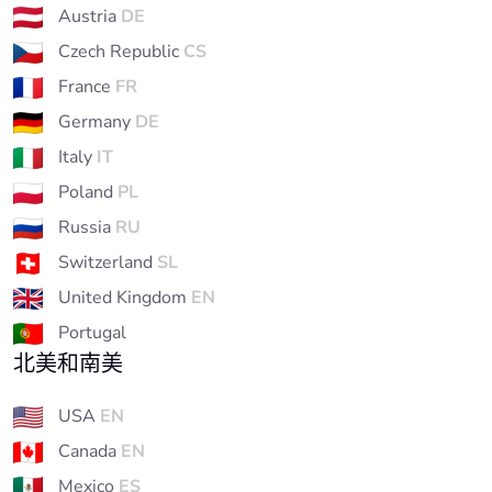
Austria
DE
Czech Republic
CS
France
FR
Germany
DE
Italy
IT
Poland
PL
Russia
RU
Switzerland
SL
United Kingdom
EN
Portugal
北美和南美
USA
EN
Canada
EN
Mexico
ES