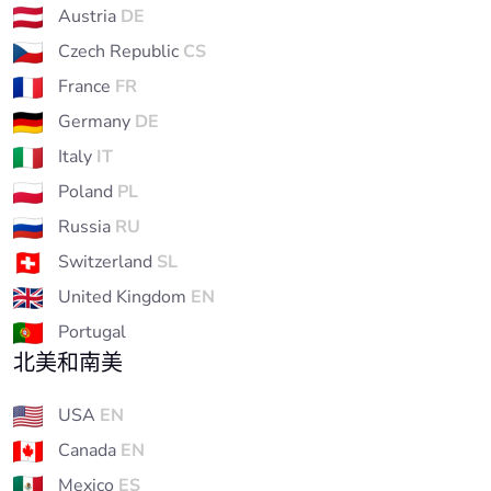
Austria
DE
Czech Republic
CS
France
FR
Germany
DE
Italy
IT
Poland
PL
Russia
RU
Switzerland
SL
United Kingdom
EN
Portugal
北美和南美
USA
EN
Canada
EN
Mexico
ES