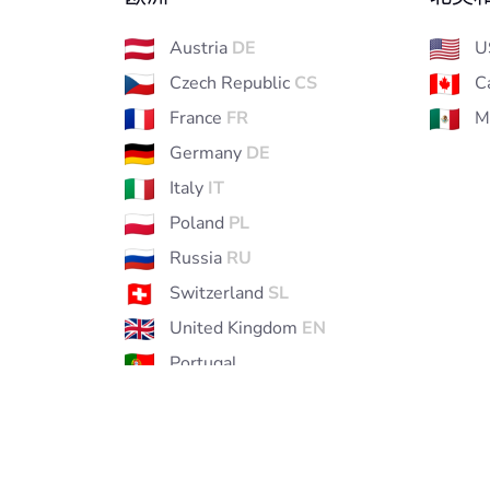
Austria
DE
U
Czech Republic
CS
C
France
FR
M
Germany
DE
Italy
IT
Poland
PL
Russia
RU
Switzerland
SL
United Kingdom
EN
Portugal