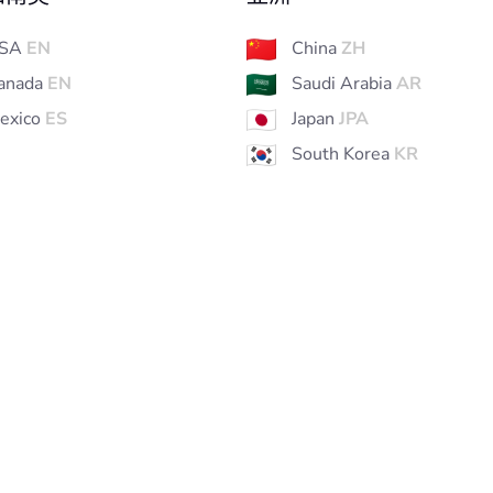
SA
EN
China
ZH
anada
EN
Saudi Arabia
AR
exico
ES
Japan
JPA
South Korea
KR